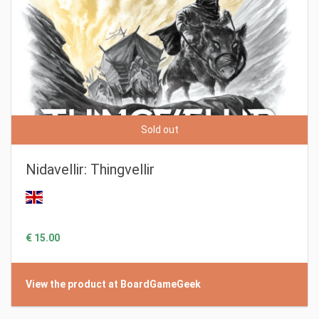
Sold out
Nidavellir: Thingvellir
€ 15.00
View the product at BoardGameGeek