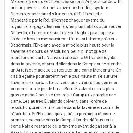
Mercenary cards with two classes and Artifact cards with
unique powers. - An innovative coin building system. -
Numerous and varied strategies. (FR) Thingvellir
Mandaté.e par le Roi, sillonnez chaque taverne du
royaume, engagez les nain·e·s les plus habiles pour sauver
Nidavellir, et comptez sur la Reine Dagfid qui a appelé à
l’aide de braves mercenaires et leurs artefacts précieux.
Désormais, l’Elvaland avec la mise la plus haute pour la
taverne en cours de résolution, peut, plutôt que de
recruter une carte Nain·e ou une carte Offrande Royale
dans la taverne, choisir d’aller dans le Camp pour y prendre
un Artefact magique ou recruter une carte Mercenaire. En
cas d’égalité pour déterminer le plus haute mise sur une
taverne en cours, référez-vous aux valeurs des gemmes
comme dans le jeu de base. Seul l’Elvaland qui a la plus
grosse mise à peut se rendre au Camp et y prendre une
carte. Les autres Elvalands doivent, dans l’ordre de
résolution, prendre une carte dans la taverne en cours de
résolution. Si l’Elvaland qui a joué en premier a choisi de
prendre une carte dans le Camp, il faudra défausser la
carte Nain·e restante de la taverne avant de passer à la
Résolution de la taverne suivante. Le camp est constitué