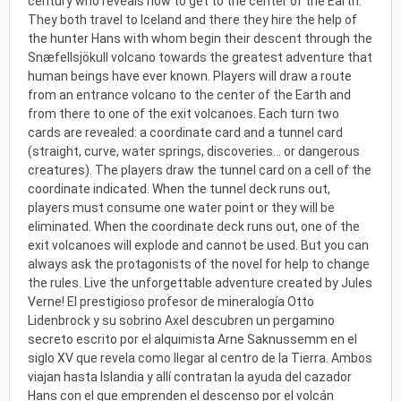
century who reveals how to get to the center of the Earth.
They both travel to Iceland and there they hire the help of
the hunter Hans with whom begin their descent through the
Snæfellsjökull volcano towards the greatest adventure that
human beings have ever known. Players will draw a route
from an entrance volcano to the center of the Earth and
from there to one of the exit volcanoes. Each turn two
cards are revealed: a coordinate card and a tunnel card
(straight, curve, water springs, discoveries... or dangerous
creatures). The players draw the tunnel card on a cell of the
coordinate indicated. When the tunnel deck runs out,
players must consume one water point or they will be
eliminated. When the coordinate deck runs out, one of the
exit volcanoes will explode and cannot be used. But you can
always ask the protagonists of the novel for help to change
the rules. Live the unforgettable adventure created by Jules
Verne! El prestigioso profesor de mineralogía Otto
Lidenbrock y su sobrino Axel descubren un pergamino
secreto escrito por el alquimista Arne Saknussemm en el
siglo XV que revela como llegar al centro de la Tierra. Ambos
viajan hasta Islandia y allí contratan la ayuda del cazador
Hans con el que emprenden el descenso por el volcán