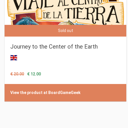
Sold out
Journey to the Center of the Earth
€ 20.00
€ 12.00
View the product at BoardGameGeek