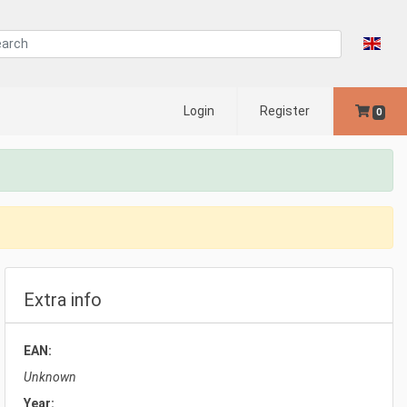
Login
Register
0
Extra info
EAN:
Unknown
Year: