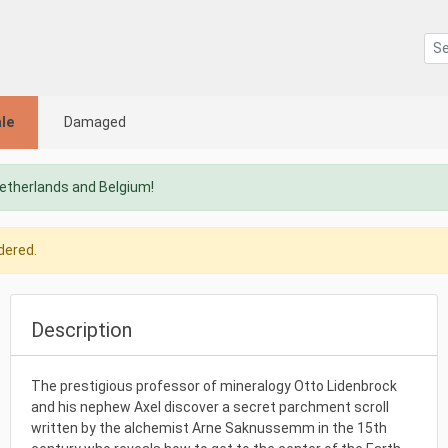
le
Damaged
Netherlands and Belgium!
dered.
Description
The prestigious professor of mineralogy Otto Lidenbrock
and his nephew Axel discover a secret parchment scroll
written by the alchemist Arne Saknussemm in the 15th