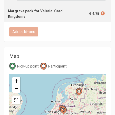
Margrave pack for Valeria: Card
€ 4.75
Kingdoms
Add add-ons
Map
Pick-up point
Participant
+
−