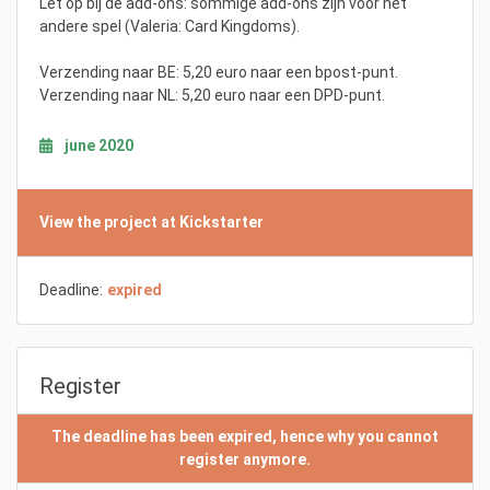
Let op bij de add-ons: sommige add-ons zijn voor het
andere spel (Valeria: Card Kingdoms).
Verzending naar BE: 5,20 euro naar een bpost-punt.
Verzending naar NL: 5,20 euro naar een DPD-punt.
june 2020
View the project at Kickstarter
Deadline:
expired
Register
The deadline has been expired, hence why you cannot
register anymore.