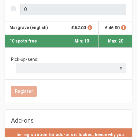
Margrave (English)
€ 57.00
€ 46.00
10 spots free
Min: 10
Max: 20
Pick-up/send:
Register
Add-ons
The registration for add-ons is locked, hence why you